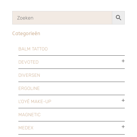
Categorieën
BALM TATTOO
DEVOTED
DIVERSEN
ERGOLINE
L'OYÉ MAKE-UP
MAGNETIC
MEDEX