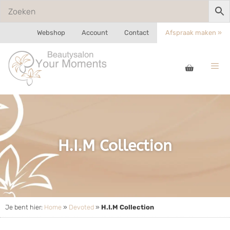
Webshop
Account
Contact
Afspraak maken »
H.I.M Collection
Je bent hier:
Home
»
Devoted
»
H.I.M Collection