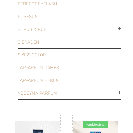
PERFECT EYELASH
PURESUN
SCRUB & RUB
SIERADEN
SWISS COLOR
TAPPARFUM DAMES
TAPPARFUM HEREN
YODEYMA PARFUM
Aanbieding!