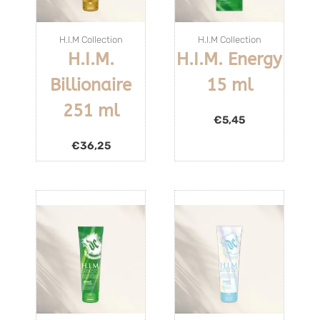
H.I.M Collection
H.I.M Collection
H.I.M.
H.I.M. Energy
Billionaire
15 ml
251 ml
€
5,45
€
36,25