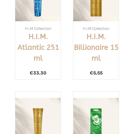
H.I.M Collection
H.I.M Collection
H.I.M.
H.I.M.
Atlantic 251
Billionaire 15
ml
ml
€
33,30
€
5,55