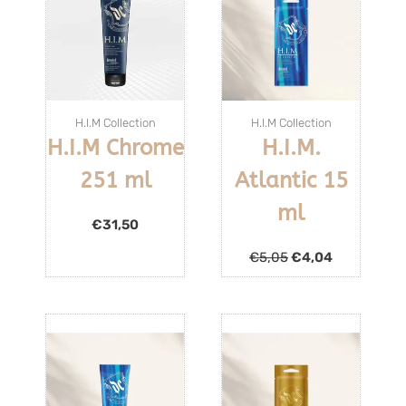
H.I.M Collection
H.I.M Collection
H.I.M Chrome
H.I.M.
251 ml
Atlantic 15
ml
€
31,50
€
5,05
€
4,04