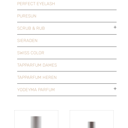
PERFECT EYELASH
PURESUN
SCRUB & RUB
SIERADEN
SWISS COLOR
TAPPARFUM DAMES
TAPPARFUM HEREN
YODEYMA PARFUM