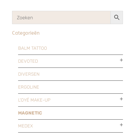
Categorieën
BALM TATTOO
DEVOTED
DIVERSEN
ERGOLINE
L'OYÉ MAKE-UP
MAGNETIC
MEDEX