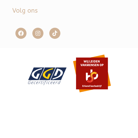
Volg ons
Item toegevoegd aan winkelwagen.
Afrekenen
0 items -
€
0,00