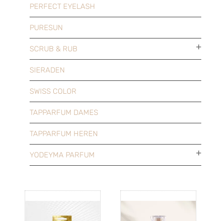
PERFECT EYELASH
PURESUN
SCRUB & RUB
SIERADEN
SWISS COLOR
TAPPARFUM DAMES
TAPPARFUM HEREN
YODEYMA PARFUM