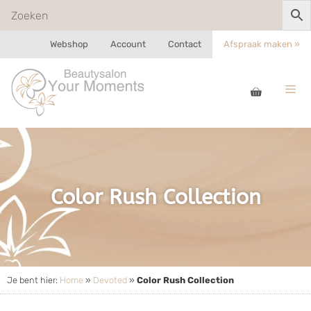
Webshop
Account
Contact
Afspraak maken »
Color Rush Collection
Je bent hier:
Home
»
Devoted
»
Color Rush Collection