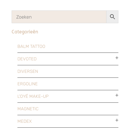
Categorieën
BALM TATTOO
DEVOTED
DIVERSEN
ERGOLINE
L'OYÉ MAKE-UP
MAGNETIC
MEDEX