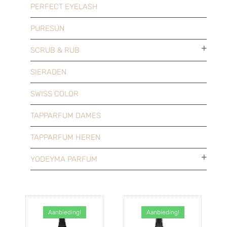
PERFECT EYELASH
PURESUN
SCRUB & RUB
SIERADEN
SWISS COLOR
TAPPARFUM DAMES
TAPPARFUM HEREN
YODEYMA PARFUM
Aanbieding!
Aanbieding!