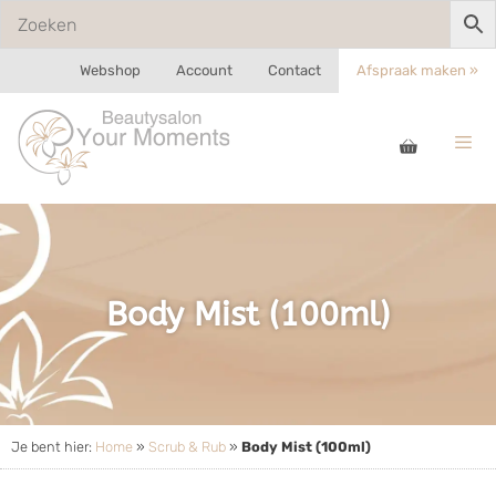
Webshop
Account
Contact
Afspraak maken »
Body Mist (100ml)
Je bent hier:
Home
»
Scrub & Rub
»
Body Mist (100ml)