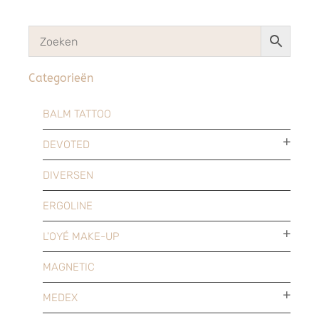
Categorieën
BALM TATTOO
DEVOTED
DIVERSEN
ERGOLINE
L'OYÉ MAKE-UP
MAGNETIC
MEDEX