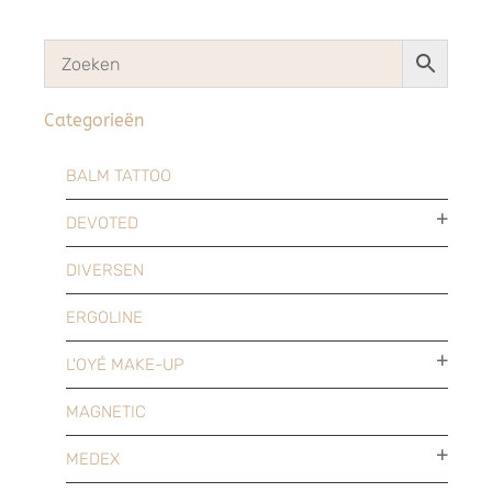
Categorieën
BALM TATTOO
DEVOTED
DIVERSEN
ERGOLINE
L'OYÉ MAKE-UP
MAGNETIC
MEDEX