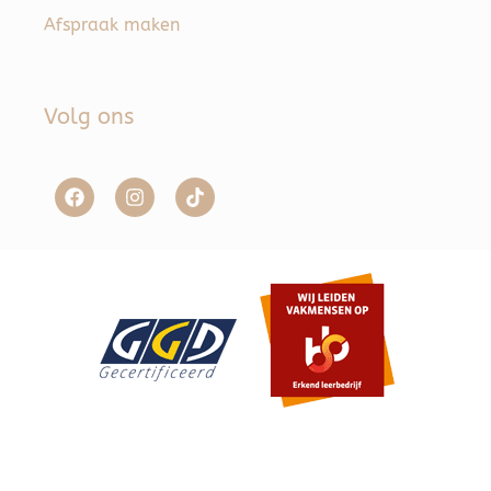
Afspraak maken
Volg ons
Item toegevoegd aan winkelwagen.
Afrekenen
0 items -
€
0,00