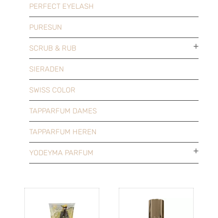
PERFECT EYELASH
PURESUN
SCRUB & RUB
SIERADEN
SWISS COLOR
TAPPARFUM DAMES
TAPPARFUM HEREN
YODEYMA PARFUM