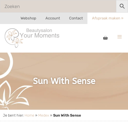
Webshop
Account
Contact
Afspraak maken »
Sun With Sense
Je bent hier:
Home
»
Medex
»
Sun With Sense