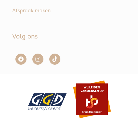
Afspraak maken
Volg ons
Item toegevoegd aan winkelwagen.
Afrekenen
0 items -
€
0,00