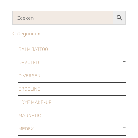
Categorieën
BALM TATTOO
DEVOTED
DIVERSEN
ERGOLINE
L'OYÉ MAKE-UP
MAGNETIC
MEDEX