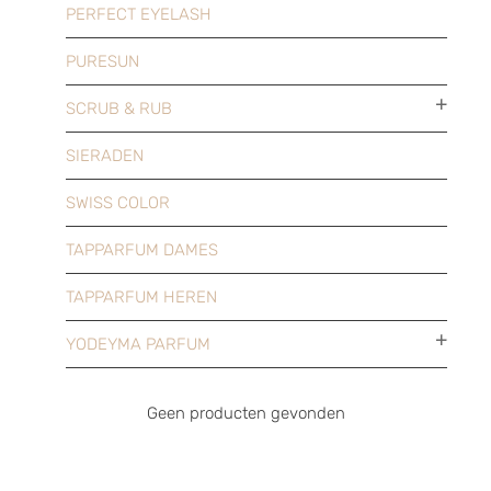
PERFECT EYELASH
PURESUN
SCRUB & RUB
SIERADEN
SWISS COLOR
TAPPARFUM DAMES
TAPPARFUM HEREN
YODEYMA PARFUM
Geen producten gevonden