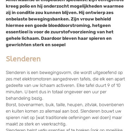
kreeg polio en hij onderzocht mogelijkheden waarmee
zij in conditie zou kunnen blijven. Hij ontwierp zes
onbelaste bewegingsbanken. Zijn vrouw behield
hiermee een goede bloeddoorstroming, hetgeen
essentieel is voor de zuurstofvoorziening van het
gehele lichaam. Daardoor bleven haar spieren en
gewrichten sterk en soepel
Slenderen
Slenderen is een bewegingsvorm, die wordt uitgeoefend op
zes met elektromotoren aangedreven tafels, die elk een apart
gedeelte van uw lichaam activeren. Elke tafel duurt 9 of 10
minuten. U bent dus in totaal ongeveer een uur per
behandeling bezig.
Borst, bovenarmen, buik, taille, heupen, zitvlak, bovenbenen
en kuiten komen zo allemaal aan bod. Slenderen bouwt uw
spieren niet op (wat traditionele oefeningen wel doen) maar
maakt ze sterk en veerkrachtig.
Slenderen helpt vetkussentjes af te breken (ook op moeilijke