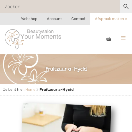
Webshop
Account
Contact
Afspraak maken »
Fruitzuur a-Hycid
Je bent hier:
Home
»
Fruitzuur a-Hycid