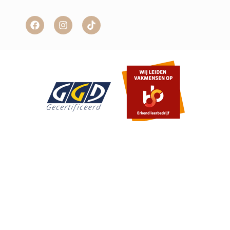
Item toegevoegd aan winkelwagen.
Afrekenen
0 items -
€
0,00
© 2026 Beautysalon Your Moments | Webdesign en realisatie:
Poiter Design
|