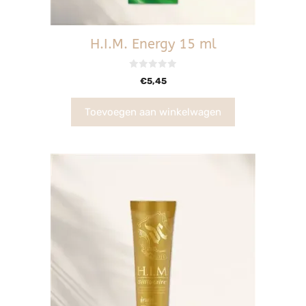
H.I.M. Energy 15 ml
0
€
5,45
v
a
n
5
Toevoegen aan winkelwagen