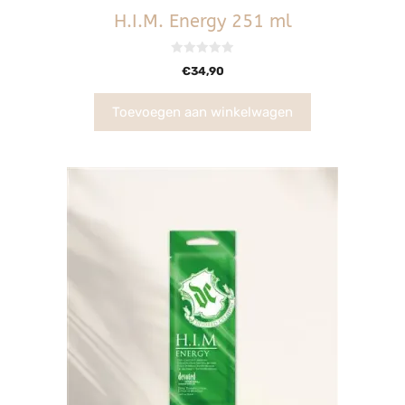
H.I.M. Energy 251 ml
0
€
34,90
v
a
n
5
Toevoegen aan winkelwagen