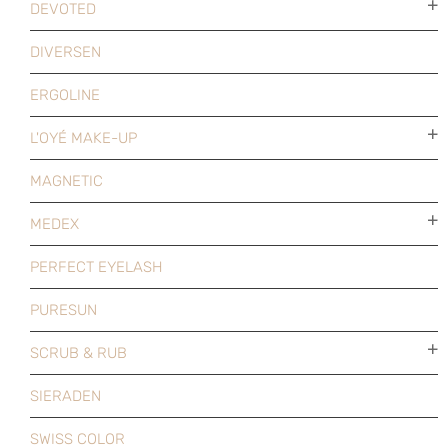
DEVOTED
DIVERSEN
ERGOLINE
L'OYÉ MAKE-UP
MAGNETIC
MEDEX
PERFECT EYELASH
PURESUN
SCRUB & RUB
SIERADEN
SWISS COLOR