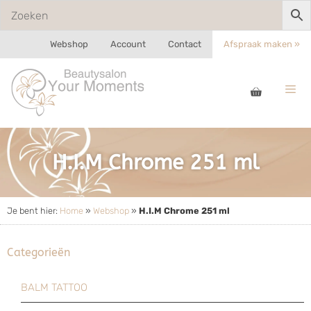
Webshop
Account
Contact
Afspraak maken »
H.I.M Chrome 251 ml
Je bent hier:
Home
»
Webshop
»
H.I.M Chrome 251 ml
Categorieën
BALM TATTOO