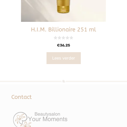
H.I.M. Billionaire 251 ml
0
€
36,25
v
a
n
5
Lees verder
Contact