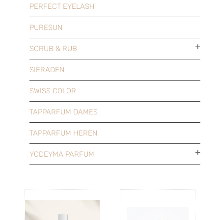
PERFECT EYELASH
PURESUN
SCRUB & RUB
SIERADEN
SWISS COLOR
TAPPARFUM DAMES
TAPPARFUM HEREN
YODEYMA PARFUM