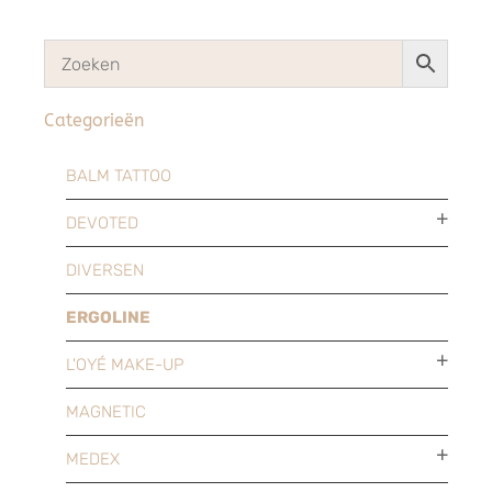
Categorieën
BALM TATTOO
DEVOTED
DIVERSEN
ERGOLINE
L'OYÉ MAKE-UP
MAGNETIC
MEDEX