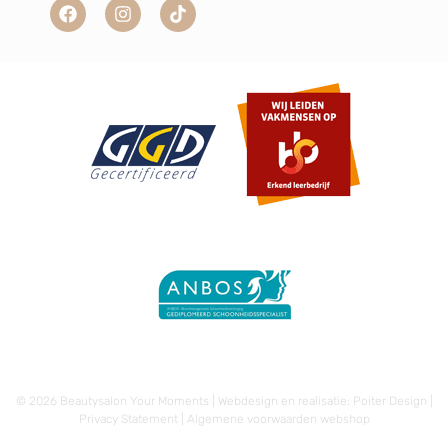
© 2026 Beautysalon Your Moments | Webdesign en realisatie:
Poiter Design
|
Privacy Statement
|
Algemene voorwaarden webshop