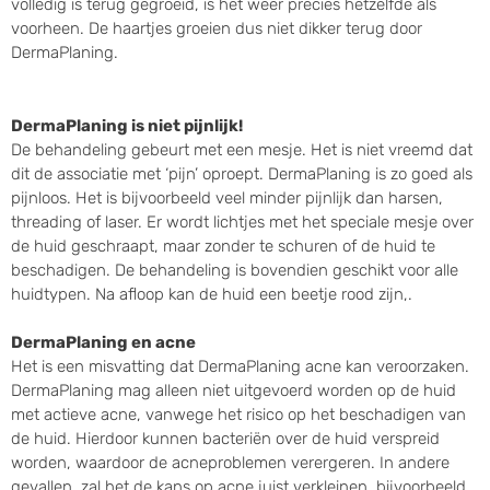
volledig is terug gegroeid, is het weer precies hetzelfde als
voorheen. De haartjes groeien dus niet dikker terug door
DermaPlaning.
DermaPlaning is niet pijnlijk!
De behandeling gebeurt met een mesje. Het is niet vreemd dat
dit de associatie met ‘pijn’ oproept. DermaPlaning is zo goed als
pijnloos. Het is bijvoorbeeld veel minder pijnlijk dan harsen,
threading of laser. Er wordt lichtjes met het speciale mesje over
de huid geschraapt, maar zonder te schuren of de huid te
beschadigen. De behandeling is bovendien geschikt voor alle
huidtypen. Na afloop kan de huid een beetje rood zijn,.
DermaPlaning en acne
Het is een misvatting dat DermaPlaning acne kan veroorzaken.
DermaPlaning mag alleen niet uitgevoerd worden op de huid
met actieve acne, vanwege het risico op het beschadigen van
de huid. Hierdoor kunnen bacteriën over de huid verspreid
worden, waardoor de acneproblemen verergeren. In andere
gevallen, zal het de kans op acne juist verkleinen, bijvoorbeeld