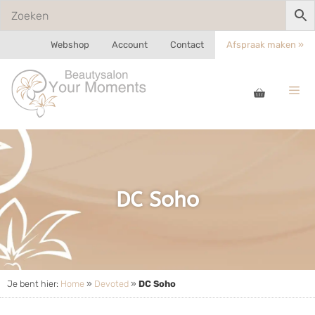
Webshop
Account
Contact
Afspraak maken »
DC Soho
Je bent hier:
Home
»
Devoted
»
DC Soho