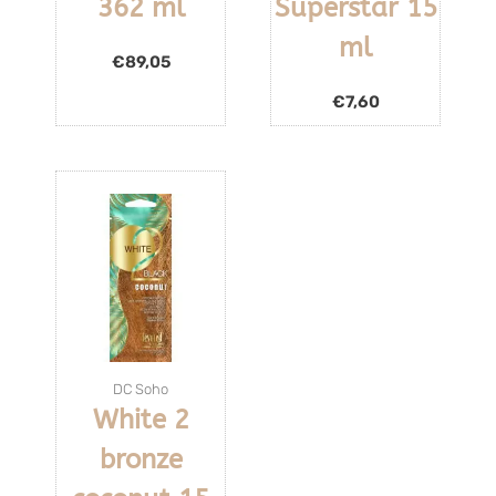
362 ml
Superstar 15
ml
€
89,05
€
7,60
DC Soho
White 2
bronze