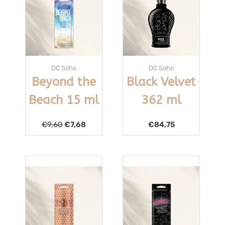
DC Soho
DC Soho
Beyond the
Black Velvet
Beach 15 ml
362 ml
€
9,60
€
7,68
€
84,75