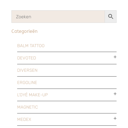
Categorieën
BALM TATTOO
DEVOTED
DIVERSEN
ERGOLINE
L'OYÉ MAKE-UP
MAGNETIC
MEDEX