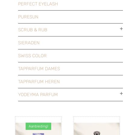
PERFECT EYELASH
PURESUN
SCRUB & RUB
SIERADEN
SWISS COLOR
TAPPARFUM DAMES
TAPPARFUM HEREN
YODEYMA PARFUM
Aanbieding!