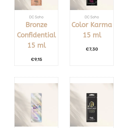
DC Soho
DC Soho
Bronze
Color Karma
Confidential
15 ml
15 ml
€
7,30
€
9,15