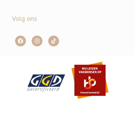
Volg ons
Item toegevoegd aan winkelwagen.
Afrekenen
0 items -
€
0,00