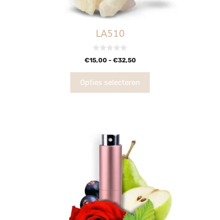
LA510
0
€
15,00
-
€
32,50
v
a
n
5
Opties selecteren