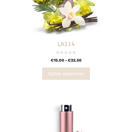
LA114
0
€
15,00
-
€
32,50
v
a
n
5
Opties selecteren