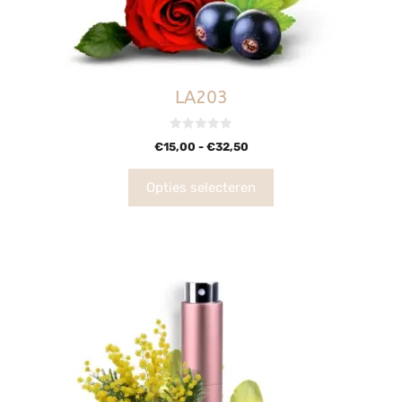
LA203
0
€
15,00
-
€
32,50
v
a
n
5
Opties selecteren