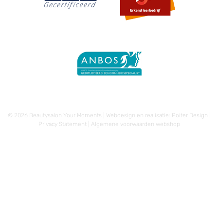
© 2026 Beautysalon Your Moments | Webdesign en realisatie:
Poiter Design
|
Privacy Statement
|
Algemene voorwaarden webshop
€
15,00
-
€
32,50