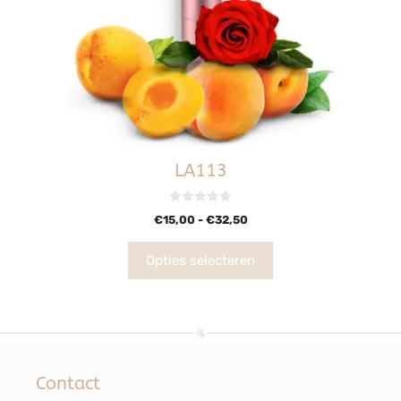
LA113
0
€
15,00
-
€
32,50
v
a
n
5
Opties selecteren
Contact