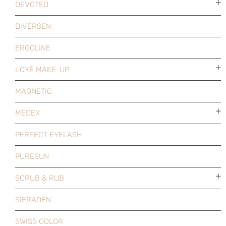
DEVOTED
DIVERSEN
ERGOLINE
L'OYÉ MAKE-UP
MAGNETIC
MEDEX
PERFECT EYELASH
PURESUN
SCRUB & RUB
SIERADEN
SWISS COLOR