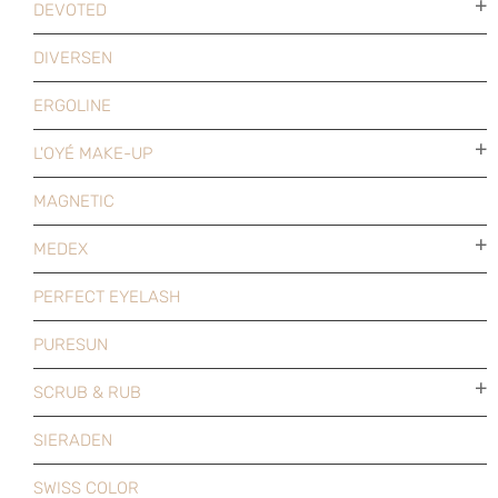
DEVOTED
DIVERSEN
ERGOLINE
L'OYÉ MAKE-UP
MAGNETIC
MEDEX
PERFECT EYELASH
PURESUN
SCRUB & RUB
SIERADEN
SWISS COLOR