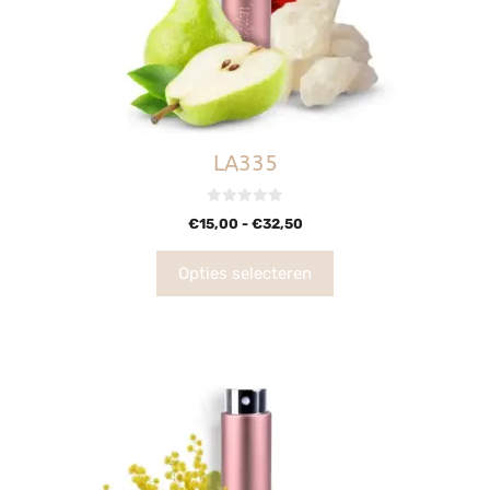
LA335
0
€
15,00
-
€
32,50
v
a
n
5
Opties selecteren