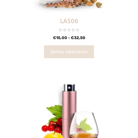
LA506
0
€
15,00
-
€
32,50
v
a
n
5
Opties selecteren