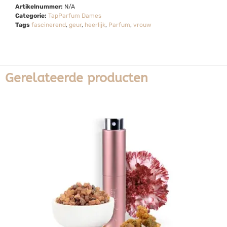
Artikelnummer:
N/A
Categorie:
TapParfum Dames
Tags
fascinerend
,
geur
,
heerlijk
,
Parfum
,
vrouw
Gerelateerde producten