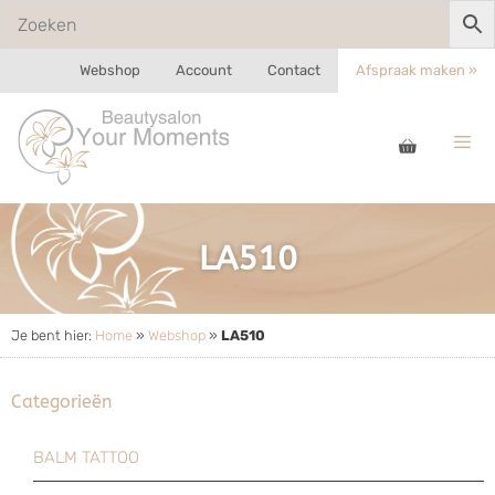
Webshop
Account
Contact
Afspraak maken »
LA510
Je bent hier:
Home
»
Webshop
»
LA510
Categorieën
BALM TATTOO