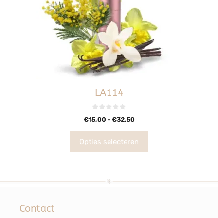
LA114
0
€
15,00
-
€
32,50
v
a
n
5
Opties selecteren
Contact