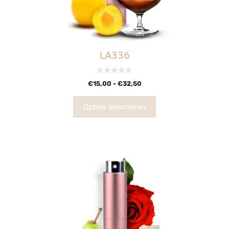
LA336
0
€
15,00
-
€
32,50
v
a
n
5
Opties selecteren