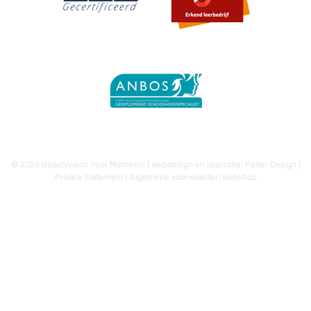
© 2026 Beautysalon Your Moments | Webdesign en realisatie:
Poiter Design
|
Privacy Statement
|
Algemene voorwaarden webshop
€
15,00
-
€
32,50