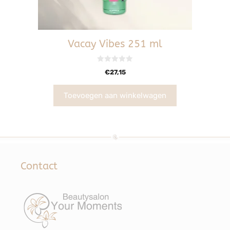
Vacay Vibes 251 ml
0
€
27,15
v
a
n
5
Toevoegen aan winkelwagen
Contact