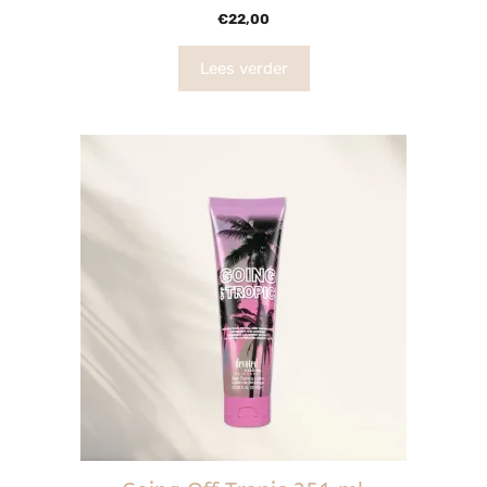
0
€
22,00
v
a
n
5
Lees verder