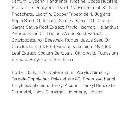
Parfum, Glycerin, Panthenol, Tyrosine, Cocos Nucifera
Fruit Juice, Pentylene Glycol, 1,2-Hexanediol, Sodium
Phosphate, Lecithin, Copper Tripeptide-1, Juglans
Regia Seed Oil, Argania Spinosa Kernel Oil, Daucus
Carota Sativa Root Extract, Phytol, Isomalt, Helianthus
Annuus Seed Oil, Lupinus Albus Seed Extract,
Octyldodecanol, Beeswax, Rubus Idaeus Seed Oil,
Citrullus Lanatus Fruit Extract, Vaccinium Myrtillus
Leaf Extract, Sodium Benzoate, Citric Acid, Potassium
Sorbate, Butyrospermum Parkii
Butter, Sodium Acrylate/Sodium Acryloyldimethyl
Taurate Copolymer, Polysorbate 80, Phenoxyethanol,
Ethylhexylglycerin, Benzyl Alcohol, Benzyl Benzoate,
Citronellol, Hexyl Cinnamal, Limonene, Linalool