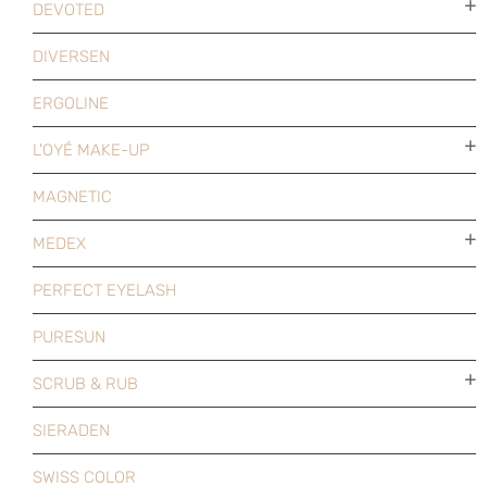
DEVOTED
DIVERSEN
ERGOLINE
L'OYÉ MAKE-UP
MAGNETIC
MEDEX
PERFECT EYELASH
PURESUN
SCRUB & RUB
SIERADEN
SWISS COLOR