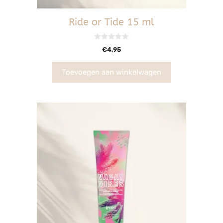
Ride or Tide 15 ml
0
€
4,95
v
a
n
5
Toevoegen aan winkelwagen