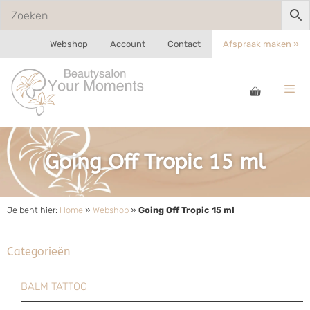
Webshop
Account
Contact
Afspraak maken »
Going Off Tropic 15 ml
Je bent hier:
Home
»
Webshop
»
Going Off Tropic 15 ml
Categorieën
BALM TATTOO