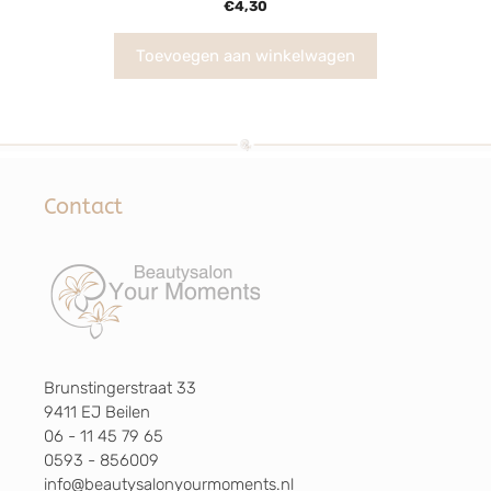
€
4,30
v
a
n
5
Toevoegen aan winkelwagen
Contact
Brunstingerstraat 33
9411 EJ Beilen
06 - 11 45 79 65
0593 - 856009
info@beautysalonyourmoments.nl