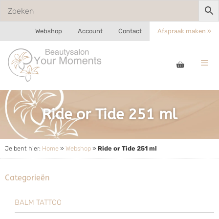
Webshop
Account
Contact
Afspraak maken »
Ride or Tide 251 ml
Je bent hier:
Home
»
Webshop
»
Ride or Tide 251 ml
Categorieën
BALM TATTOO