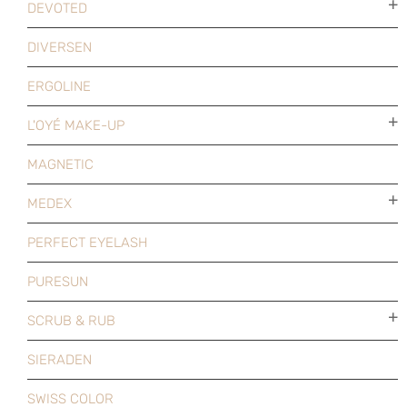
DEVOTED
DIVERSEN
ERGOLINE
L'OYÉ MAKE-UP
MAGNETIC
MEDEX
PERFECT EYELASH
PURESUN
SCRUB & RUB
SIERADEN
SWISS COLOR