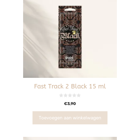
Fast Track 2 Black 15 ml
0
€
3,90
v
a
n
5
Toevoegen aan winkelwagen