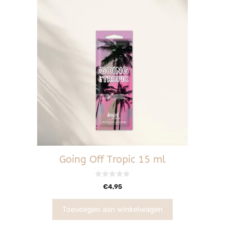
Going Off Tropic 15 ml
0
€
4,95
v
a
n
5
Toevoegen aan winkelwagen