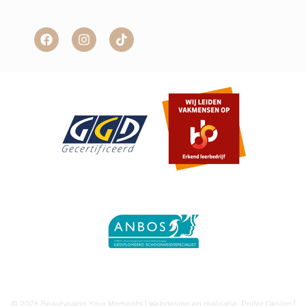
© 2026 Beautysalon Your Moments | Webdesign en realisatie:
Poiter Design
|