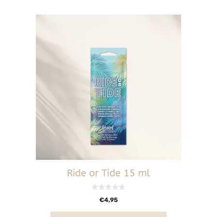
Ride or Tide 15 ml
0
€
4,95
v
a
n