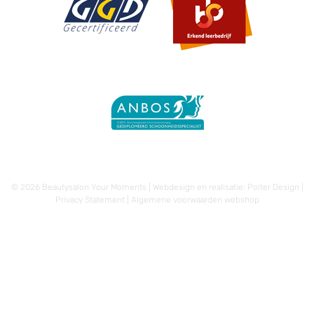
© 2026 Beautysalon Your Moments | Webdesign en realisatie:
Poiter Design
|
Privacy Statement
|
Algemene voorwaarden webshop
Toevoegen aan winkelwagen
€
10,30