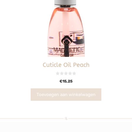
Cuticle Oil Peach
0
€
15,25
v
a
n
5
Toevoegen aan winkelwagen