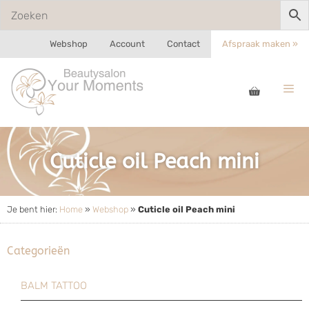
Webshop
Account
Contact
Afspraak maken »
Cuticle oil Peach mini
Je bent hier:
Home
»
Webshop
»
Cuticle oil Peach mini
Categorieën
BALM TATTOO