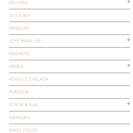
DEVOTED
DIVERSEN
ERGOLINE
L'OYÉ MAKE-UP
MAGNETIC
MEDEX
PERFECT EYELASH
PURESUN
SCRUB & RUB
SIERADEN
SWISS COLOR