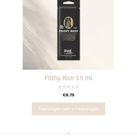
Filthy Rich 15 ml
0
€
8,75
v
a
n
5
Toevoegen aan winkelwagen