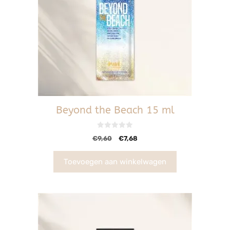
Beyond the Beach 15 ml
0
€
9,60
€
7,68
v
a
n
5
Toevoegen aan winkelwagen