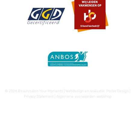
© 2026 Beautysalon Your Moments | Webdesign en realisatie:
Poiter Design
|
Privacy Statement
|
Algemene voorwaarden webshop