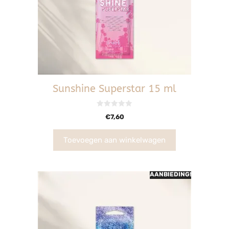
Sunshine Superstar 15 ml
0
€
7,60
v
a
n
5
Toevoegen aan winkelwagen
AANBIEDING!