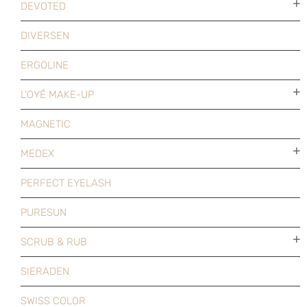
DEVOTED
DIVERSEN
ERGOLINE
L'OYÉ MAKE-UP
MAGNETIC
MEDEX
PERFECT EYELASH
PURESUN
SCRUB & RUB
SIERADEN
SWISS COLOR