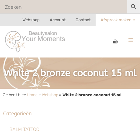
Webshop
Account
Contact
Afspraak maken »
White 2 bronze coconut 15 ml
Je bent hier:
Home
»
Webshop
»
White 2 bronze coconut 15 ml
Categorieën
BALM TATTOO