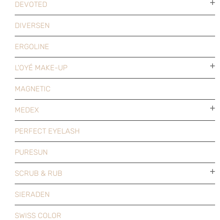
DEVOTED
DIVERSEN
ERGOLINE
L'OYÉ MAKE-UP
MAGNETIC
MEDEX
PERFECT EYELASH
PURESUN
SCRUB & RUB
SIERADEN
SWISS COLOR