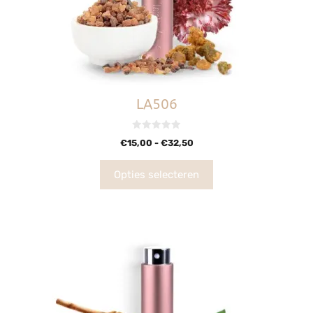
LA506
0
€
15,00
-
€
32,50
v
a
n
5
Opties selecteren