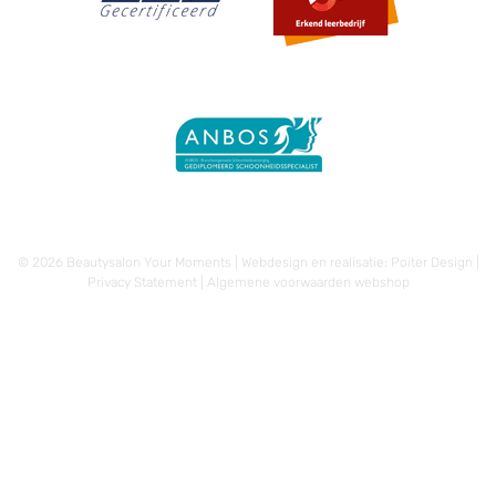
© 2026 Beautysalon Your Moments | Webdesign en realisatie:
Poiter Design
|
Privacy Statement
|
Algemene voorwaarden webshop
€
15,00
-
€
32,50