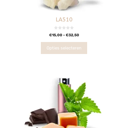
LA510
0
€
15,00
-
€
32,50
v
a
n
5
Opties selecteren