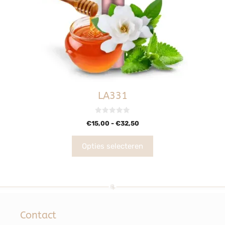
LA331
0
€
15,00
-
€
32,50
v
a
n
5
Opties selecteren
Contact