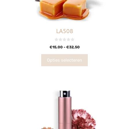
LA508
0
€
15,00
-
€
32,50
v
a
n
5
Opties selecteren