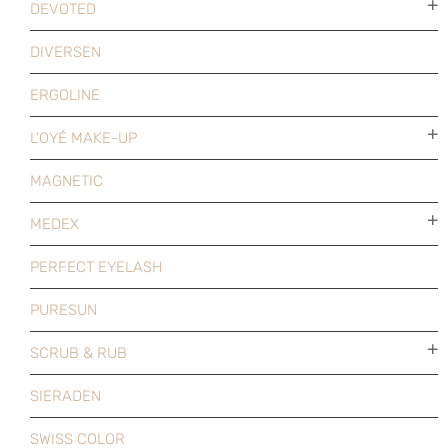
DEVOTED
DIVERSEN
ERGOLINE
L'OYÉ MAKE-UP
MAGNETIC
MEDEX
PERFECT EYELASH
PURESUN
SCRUB & RUB
SIERADEN
SWISS COLOR