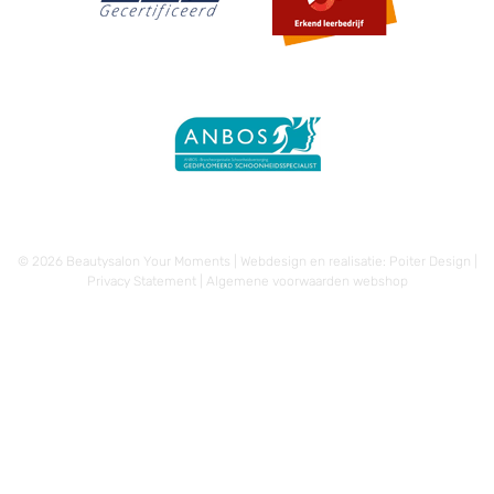
© 2026 Beautysalon Your Moments | Webdesign en realisatie:
Poiter Design
|
Privacy Statement
|
Algemene voorwaarden webshop
€
15,00
-
€
32,50