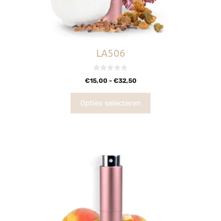
LA506
0
€
15,00
-
€
32,50
v
a
n
5
Opties selecteren