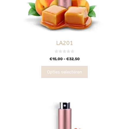
LA201
0
€
15,00
-
€
32,50
v
a
n
5
Opties selecteren