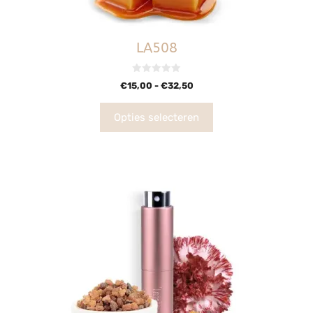
LA508
0
€
15,00
-
€
32,50
v
a
n
5
Opties selecteren