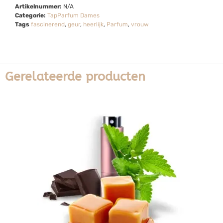
Artikelnummer:
N/A
Categorie:
TapParfum Dames
Tags
fascinerend
,
geur
,
heerlijk
,
Parfum
,
vrouw
Gerelateerde producten