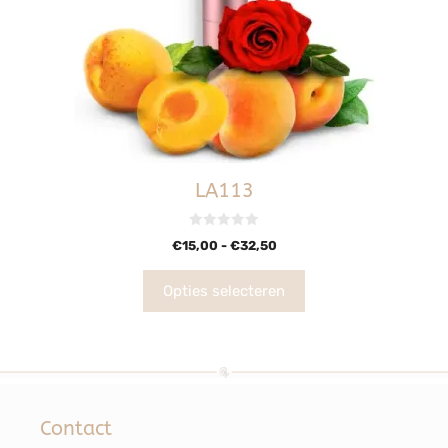
LA113
0
€
15,00
-
€
32,50
v
a
n
5
Opties selecteren
Contact