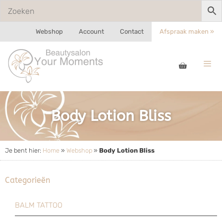
Webshop
Account
Contact
Afspraak maken »
Body Lotion Bliss
Je bent hier:
Home
»
Webshop
»
Body Lotion Bliss
Categorieën
BALM TATTOO