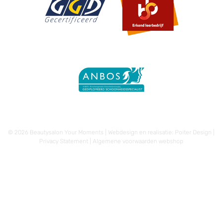
© 2026 Beautysalon Your Moments | Webdesign en realisatie:
Poiter Design
|
Privacy Statement
|
Algemene voorwaarden webshop
€
13,80
Toevoegen aan winkelwagen
€
9,66