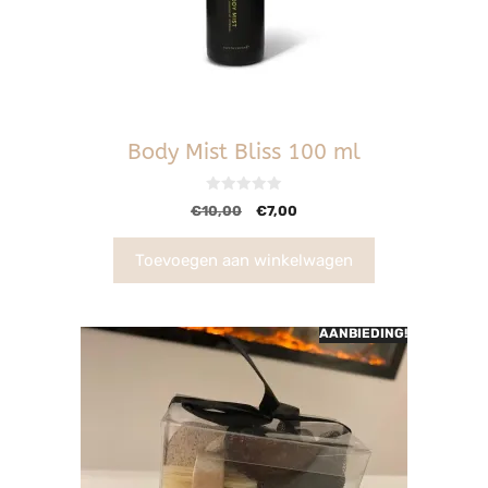
Body Mist Bliss 100 ml
0
€
10,00
€
7,00
v
a
n
5
Toevoegen aan winkelwagen
AANBIEDING!