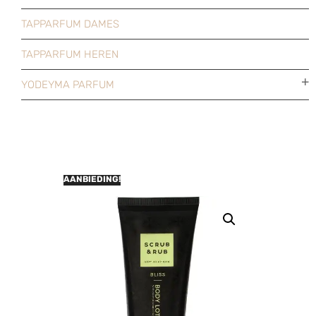
TAPPARFUM DAMES
TAPPARFUM HEREN
YODEYMA PARFUM
AANBIEDING!