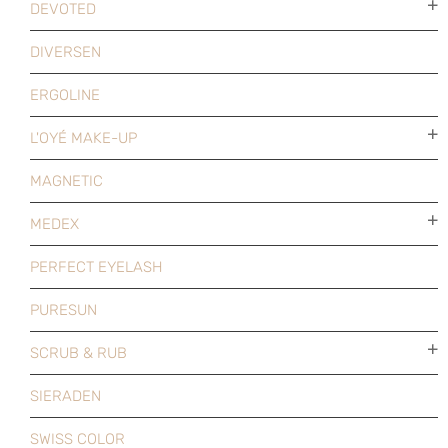
DEVOTED
DIVERSEN
ERGOLINE
L'OYÉ MAKE-UP
MAGNETIC
MEDEX
PERFECT EYELASH
PURESUN
SCRUB & RUB
SIERADEN
SWISS COLOR