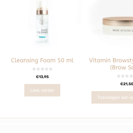
Cleansing Foam 50 ml
Vitamin Browst
(Brow S
0
€
13,95
v
a
0
€
21,5
n
v
5
a
Lees verder
n
5
Toevoegen aan w