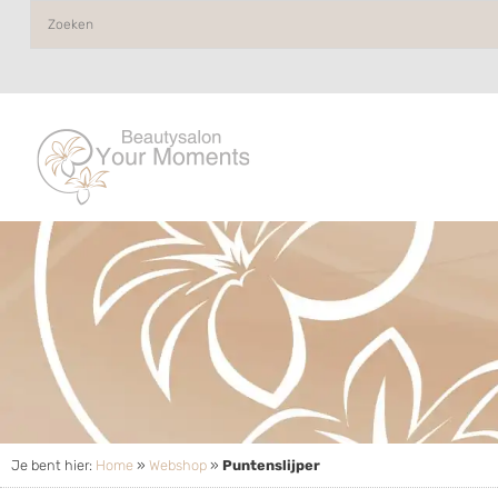
Je bent hier:
Home
»
Webshop
»
Puntenslijper