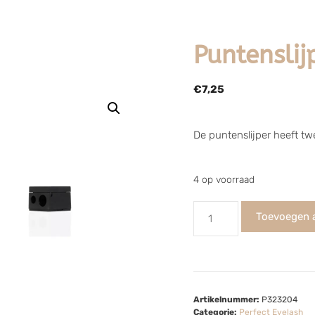
Puntenslij
€
7,25
De puntenslijper heeft twe
4 op voorraad
Toevoegen 
Artikelnummer:
P323204
Categorie:
Perfect Eyelash