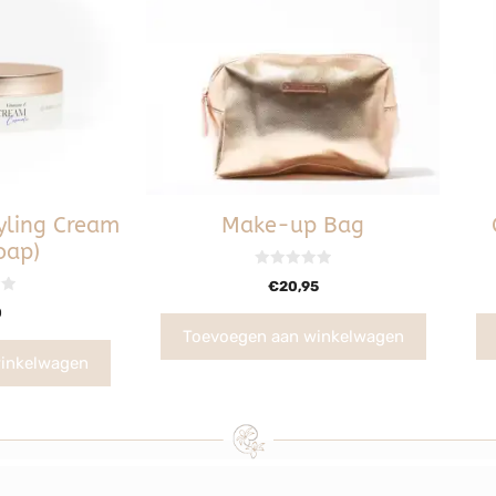
yling Cream
Make-up Bag
oap)
0
€
20,95
v
a
0
n
5
Toevoegen aan winkelwagen
inkelwagen