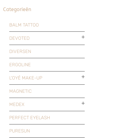
Categorieën
BALM TATTOO
DEVOTED
DIVERSEN
ERGOLINE
L'OYÉ MAKE-UP
MAGNETIC
MEDEX
PERFECT EYELASH
PURESUN