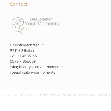
Contact
Brunstingerstraat 33
9411 EJ Beilen
06 - 11 45 79 65
0593 - 856009
info@beautysalonyourmoments.nl
/beautysalonyourmoments
© 2026 Beautysalon Your Moments | Webdesign en realisatie:
Poiter Design
|