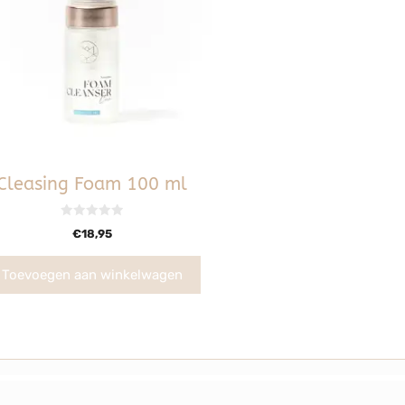
Cleasing Foam 100 ml
0
€
18,95
v
a
n
5
Toevoegen aan winkelwagen