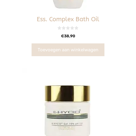
Ess. Complex Bath Oil
0
€
38,90
v
a
n
5
Toevoegen aan winkelwagen