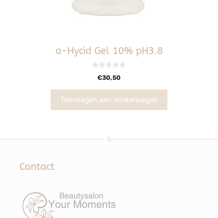
a-Hycid Gel 10% pH3.8
0
€
30,50
v
a
n
5
Toevoegen aan winkelwagen
Contact