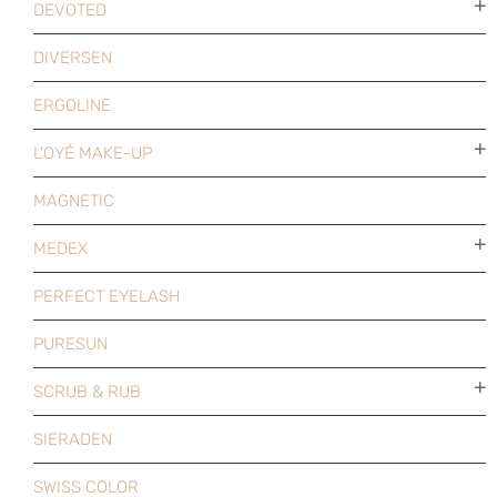
DEVOTED
DIVERSEN
ERGOLINE
L'OYÉ MAKE-UP
MAGNETIC
MEDEX
PERFECT EYELASH
PURESUN
SCRUB & RUB
SIERADEN
SWISS COLOR