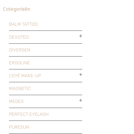
Categorieën
BALM TATTOO
DEVOTED
DIVERSEN
ERGOLINE
L'OYÉ MAKE-UP
MAGNETIC
MEDEX
PERFECT EYELASH
PURESUN