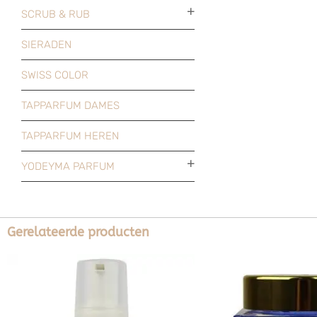
SCRUB & RUB
SIERADEN
SWISS COLOR
TAPPARFUM DAMES
TAPPARFUM HEREN
YODEYMA PARFUM
Gerelateerde producten