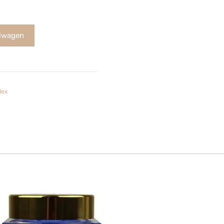
lwagen
ex