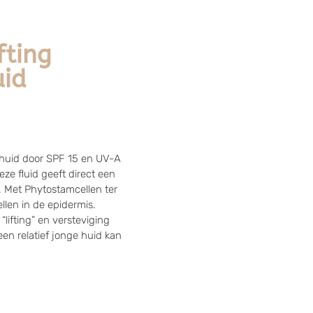
fting
uid
huid door SPF 15 en UV-A
deze fluid geeft direct een
. Met Phytostamcellen ter
llen in de epidermis.
 “lifting” en versteviging
een relatief jonge huid kan