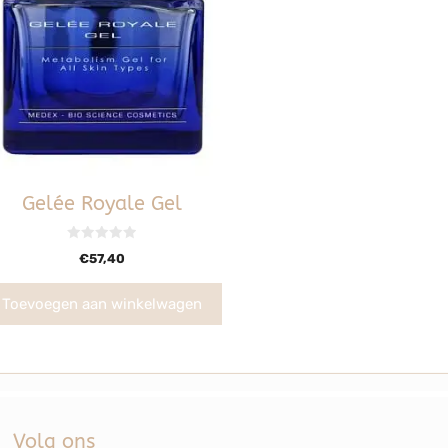
Gelée Royale Gel
0
€
57,40
v
a
n
5
Toevoegen aan winkelwagen
Volg ons