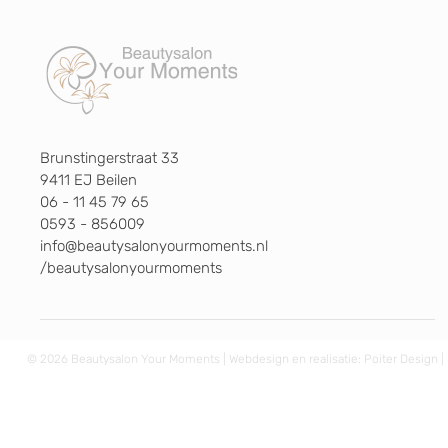
Brunstingerstraat 33
9411 EJ Beilen
06 - 11 45 79 65
0593 - 856009
info@beautysalonyourmoments.nl
/beautysalonyourmoments
© 2026 Beautysalon Your Moments | Webdesign en realisatie:
Poiter Design
|