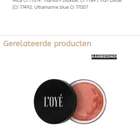
Mica CI 77019, Titanium Dioxide, CI 77891, Iron Oxide
(CI 77492, Ultramarine blue CI 77007
Gerelateerde producten
AANBIEDING!