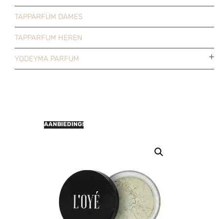
TAPPARFUM DAMES
TAPPARFUM HEREN
YODEYMA PARFUM
AANBIEDING!