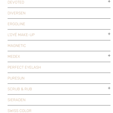
DEVOTED
DIVERSEN
ERGOLINE
L'OYÉ MAKE-UP
MAGNETIC
MEDEX
PERFECT EYELASH
PURESUN
SCRUB & RUB
SIERADEN
SWISS COLOR