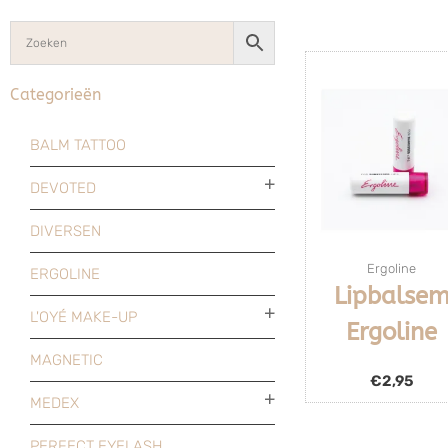
Categorieën
BALM TATTOO
DEVOTED
DIVERSEN
Ergoline
ERGOLINE
Lipbalse
L'OYÉ MAKE-UP
Ergoline
MAGNETIC
€
2,95
MEDEX
PERFECT EYELASH