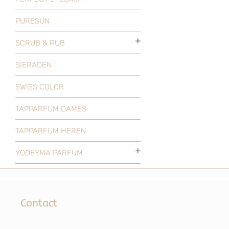
PURESUN
SCRUB & RUB
SIERADEN
SWISS COLOR
TAPPARFUM DAMES
TAPPARFUM HEREN
YODEYMA PARFUM
Contact