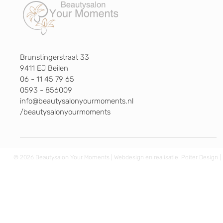
Brunstingerstraat 33
9411 EJ Beilen
06 - 11 45 79 65
0593 - 856009
info@beautysalonyourmoments.nl
/beautysalonyourmoments
© 2026 Beautysalon Your Moments | Webdesign en realisatie:
Poiter Design
|