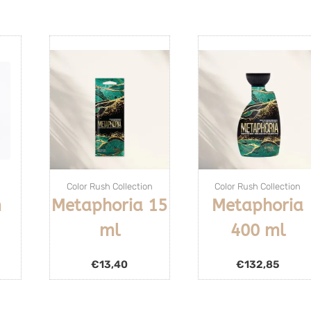
Color Rush Collection
Color Rush Collection
m
Metaphoria 15
Metaphoria
ml
400 ml
€
13,40
€
132,85