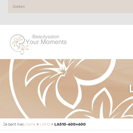
Je bent hier:
Home
»
LA510
»
LA510-600×600