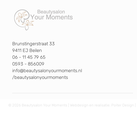
Brunstingerstraat 33
9411 EJ Beilen
06 - 11 45 79 65
0593 - 856009
info@beautysalonyourmoments.nl
/beautysalonyourmoments
© 2026 Beautysalon Your Moments | Webdesign en realisatie:
Poiter Design
|