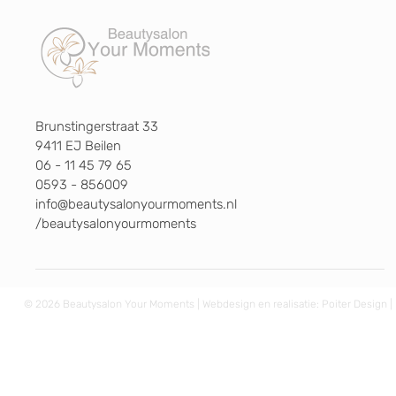
Brunstingerstraat 33
9411 EJ Beilen
06 - 11 45 79 65
0593 - 856009
info@beautysalonyourmoments.nl
/beautysalonyourmoments
© 2026 Beautysalon Your Moments | Webdesign en realisatie:
Poiter Design
|