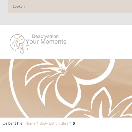
Je bent hier:
Home
»
Body Lotion Bliss
»
3