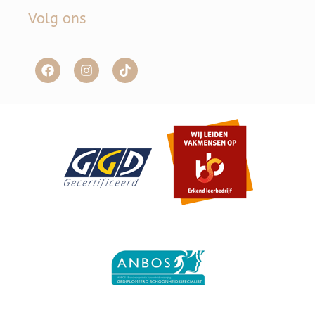
Volg ons
Item toegevoegd aan winkelwagen.
Afrekenen
0 items -
€
0,00