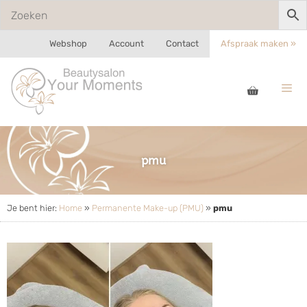
Webshop
Account
Contact
Afspraak maken »
pmu
Je bent hier:
Home
»
Permanente Make-up (PMU)
»
pmu