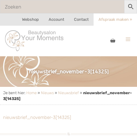
Webshop
Account
Contact
Afspraak maken »
nieuwsbrief_november-3[14325]
Je bent hier:
Home
»
Nieuws
»
Nieuwsbrief
»
nieuwsbrief_november-
3[14325]
nieuwsbrief_november-3[14325]