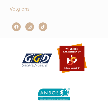
Volg ons
Item toegevoegd aan winkelwagen.
Afrekenen
0 items -
€
0,00