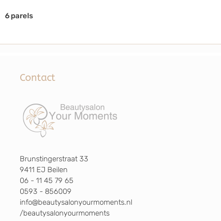
6 parels
Contact
Brunstingerstraat 33
9411 EJ Beilen
06 - 11 45 79 65
0593 - 856009
info@beautysalonyourmoments.nl
/beautysalonyourmoments