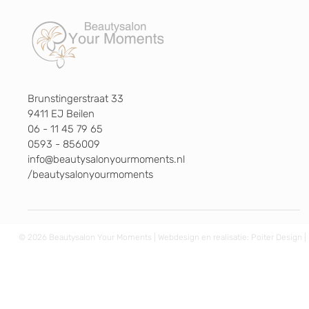
Brunstingerstraat 33
9411 EJ Beilen
06 - 11 45 79 65
0593 - 856009
info@beautysalonyourmoments.nl
/beautysalonyourmoments
© 2026 Beautysalon Your Moments | Webdesign en realisatie:
Poiter Design
|