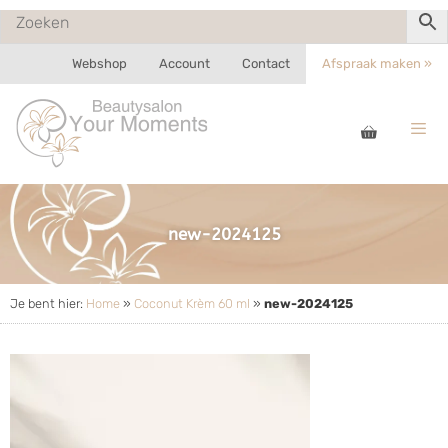
Webshop
Account
Contact
Afspraak maken »
new-2024125
Je bent hier:
Home
»
Coconut Krèm 60 ml
»
new-2024125