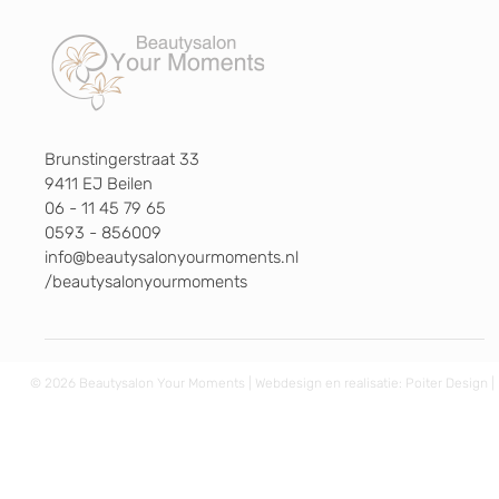
Brunstingerstraat 33
9411 EJ Beilen
06 - 11 45 79 65
0593 - 856009
info@beautysalonyourmoments.nl
/beautysalonyourmoments
© 2026 Beautysalon Your Moments | Webdesign en realisatie:
Poiter Design
|