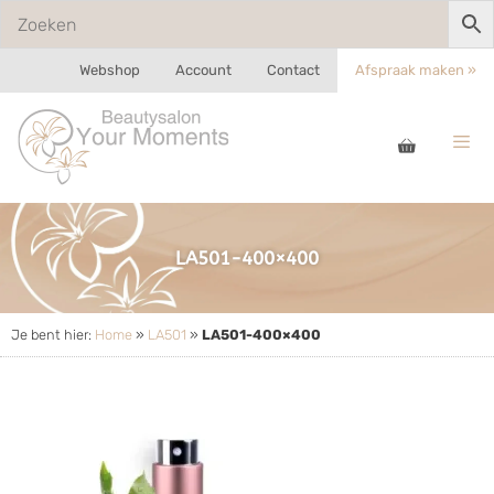
Webshop
Account
Contact
Afspraak maken »
LA501-400×400
Je bent hier:
Home
»
LA501
»
LA501-400×400