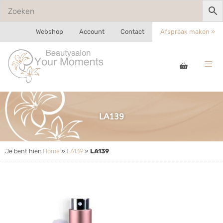
Webshop
Account
Contact
Afspraak maken »
LA139
Je bent hier:
Home
»
LA139
»
LA139