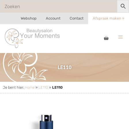
Webshop
Account
Contact
Afspraak maken »
LE110
Je bent hier:
Home
»
LE110
»
LE110