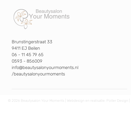
Brunstingerstraat 33
9411 EJ Beilen
06 - 11 45 79 65
0593 - 856009
info@beautysalonyourmoments.nl
/beautysalonyourmoments
© 2026 Beautysalon Your Moments | Webdesign en realisatie:
Poiter Design
|