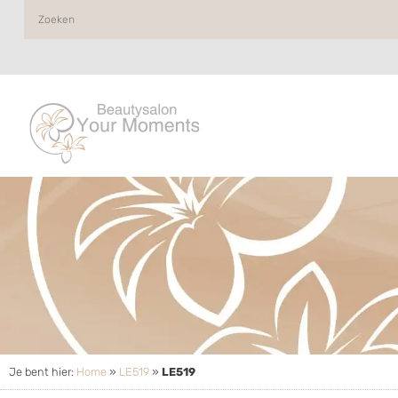
Je bent hier:
Home
»
LE519
»
LE519