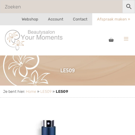
Webshop
Account
Contact
Afspraak maken »
LE509
Je bent hier:
Home
»
LE509
»
LE509