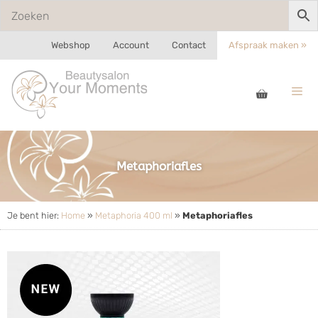
Webshop
Account
Contact
Afspraak maken »
Metaphoriafles
Je bent hier:
Home
»
Metaphoria 400 ml
»
Metaphoriafles