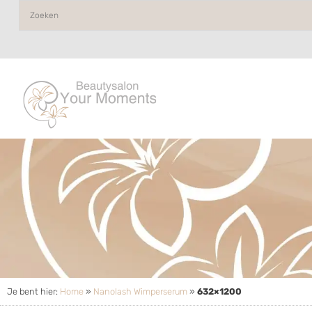
Je bent hier:
Home
»
Nanolash Wimperserum
»
632×1200