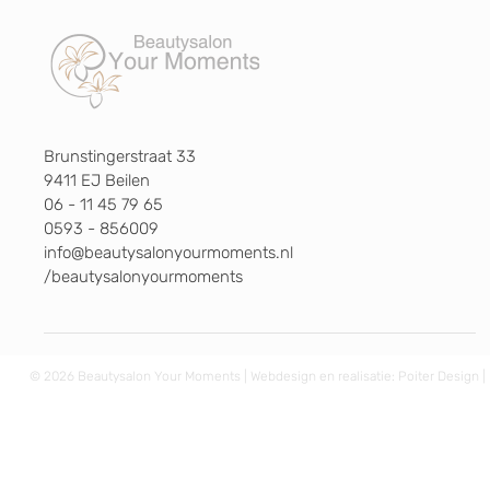
Brunstingerstraat 33
9411 EJ Beilen
06 - 11 45 79 65
0593 - 856009
info@beautysalonyourmoments.nl
/beautysalonyourmoments
© 2026 Beautysalon Your Moments | Webdesign en realisatie:
Poiter Design
|