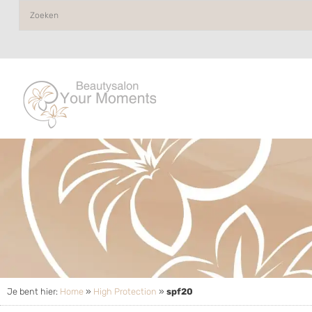
Je bent hier:
Home
»
High Protection
»
spf20