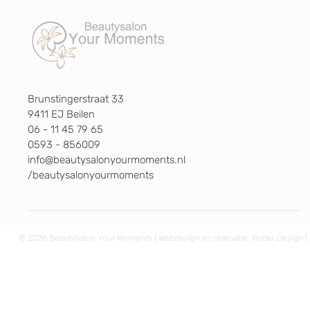
Brunstingerstraat 33
9411 EJ Beilen
06 - 11 45 79 65
0593 - 856009
info@beautysalonyourmoments.nl
/beautysalonyourmoments
© 2026 Beautysalon Your Moments | Webdesign en realisatie:
Poiter Design
|