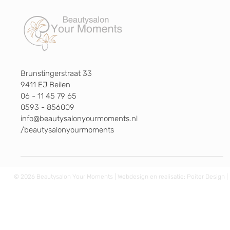
Brunstingerstraat 33
9411 EJ Beilen
06 - 11 45 79 65
0593 - 856009
info@beautysalonyourmoments.nl
/beautysalonyourmoments
© 2026 Beautysalon Your Moments | Webdesign en realisatie:
Poiter Design
|