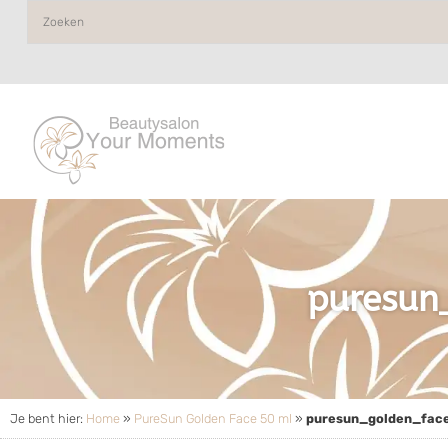
puresun
Je bent hier:
Home
»
PureSun Golden Face 50 ml
»
puresun_golden_fac