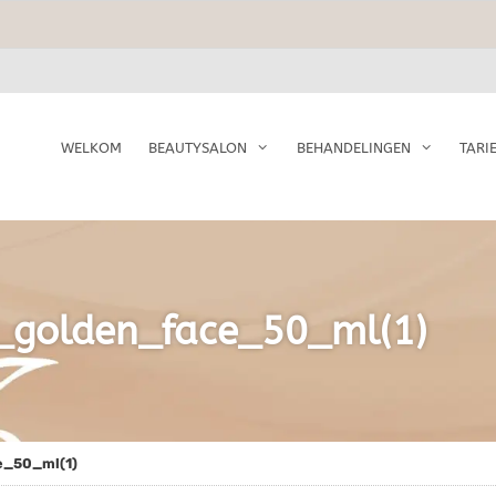
WELKOM
BEAUTYSALON
BEHANDELINGEN
TARI
_golden_face_50_ml(1)
e_50_ml(1)