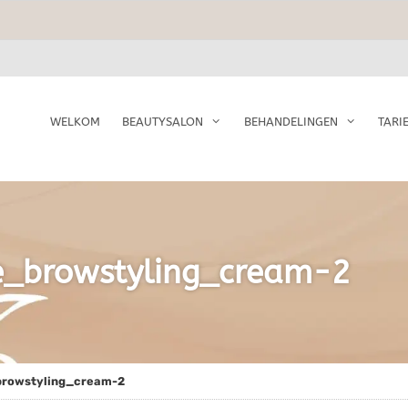
WELKOM
BEAUTYSALON
BEHANDELINGEN
TARI
e_browstyling_cream-2
browstyling_cream-2