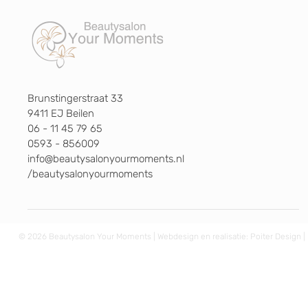
Brunstingerstraat 33
9411 EJ Beilen
06 - 11 45 79 65
0593 - 856009
info@beautysalonyourmoments.nl
/beautysalonyourmoments
© 2026 Beautysalon Your Moments | Webdesign en realisatie:
Poiter Design
|