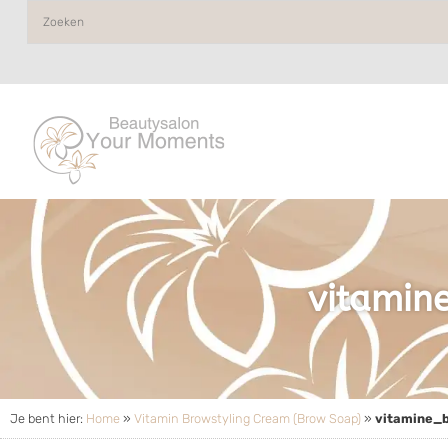
vitamin
Je bent hier:
Home
»
Vitamin Browstyling Cream (Brow Soap)
»
vitamine_