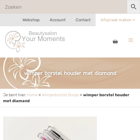
Webshop
Account
Contact
Afspraak maken »
wimper borstel houder met diamand
Je bent hier:
Home
»
Wimperborstel Buisje
»
wimper borstel houder
met diamand