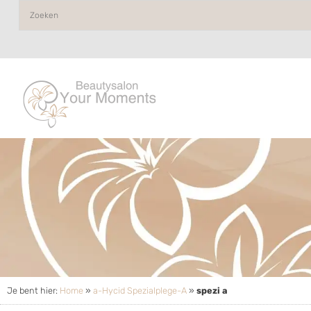
Je bent hier:
Home
»
a-Hycid Spezialplege-A
»
spezi a