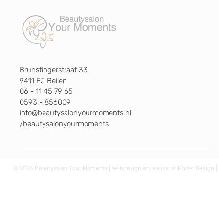
Brunstingerstraat 33
9411 EJ Beilen
06 - 11 45 79 65
0593 - 856009
info@beautysalonyourmoments.nl
/beautysalonyourmoments
© 2026 Beautysalon Your Moments | Webdesign en realisatie:
Poiter Design
|