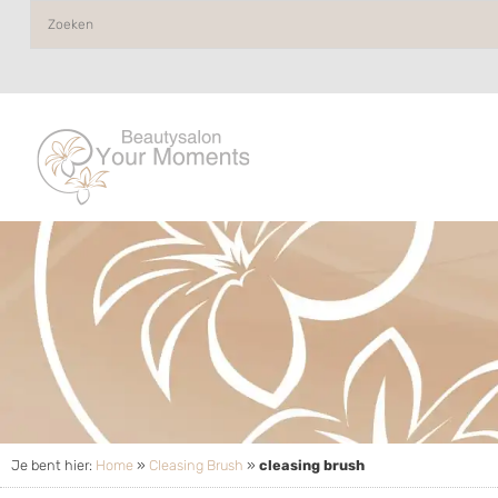
Je bent hier:
Home
»
Cleasing Brush
»
cleasing brush