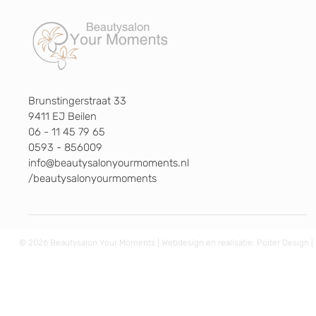
Brunstingerstraat 33
9411 EJ Beilen
06 - 11 45 79 65
0593 - 856009
info@beautysalonyourmoments.nl
/beautysalonyourmoments
© 2026 Beautysalon Your Moments | Webdesign en realisatie:
Poiter Design
|